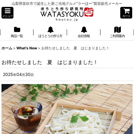
山梨県笛吹市で誕生した新ご当地グルメ”ラーほー”製造販売メーカー
メニュー
カート
商品一覧
ほうとうの作り方
会社情報
ご利用案内
】
ホーム
>
What's New
>
お待たせしました 夏 はじまりました！
お待たせしました 夏 はじまりました！
2025
04
30
年
月
日