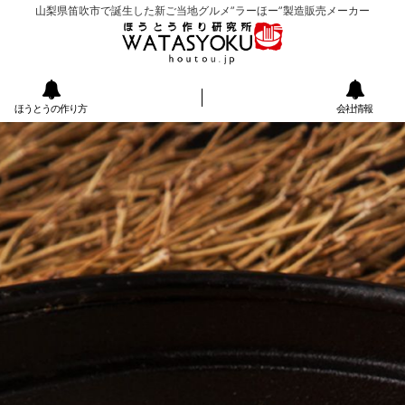
山梨県笛吹市で誕生した新ご当地グルメ”ラーほー”製造販売メーカー
ほうとうの作り方
会社情報