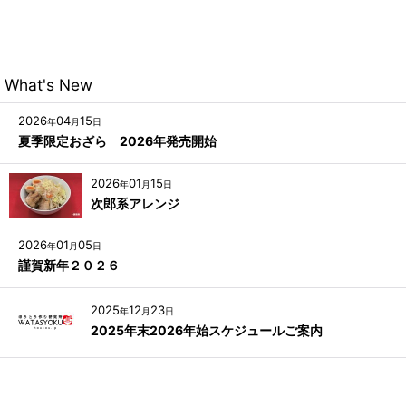
What's New
2026
04
15
年
月
日
夏季限定おざら 2026年発売開始
2026
01
15
年
月
日
次郎系アレンジ
2026
01
05
年
月
日
謹賀新年２０２６
2025
12
23
年
月
日
2025年末2026年始スケジュールご案内