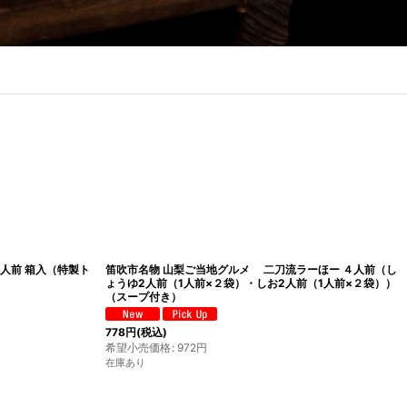
2人前 箱入（特製ト
笛吹市名物 山梨ご当地グルメ 二刀流ラーほー ４人前（し
ょうゆ2人前（1人前×２袋）・しお2人前（1人前×２袋））
（スープ付き）
778
円
(税込)
希望小売価格
:
972
円
在庫あり