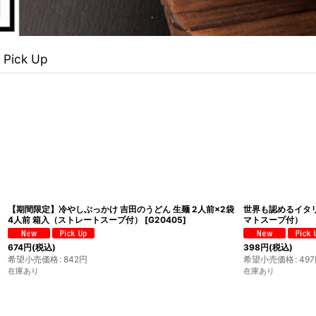
Pick Up
【期間限定】冷やしぶっかけ 吉田のうどん 生麺 2人前×2袋
世界も認めるイタリ
4人前 箱入（ストレートスープ付）
[
G20405
]
マトスープ付）
674
円
(税込)
398
円
(税込)
希望小売価格
:
842
円
希望小売価格
:
497
在庫あり
在庫あり