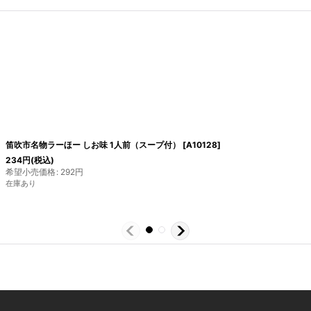
笛吹市名物ラーほー しお味 1人前（スープ付）
[
A10128
]
234
円
(税込)
希望小売価格
:
292
円
在庫あり