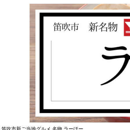
笛吹市新ご当地グルメ 名物 ラーほー