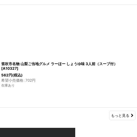
笛吹市名物 山梨ご当地グルメ ラーほー しょうゆ味 3人前（スープ付）
[
A10327
]
562
円
(税込)
希望小売価格
:
702
円
在庫あり
もっと見る