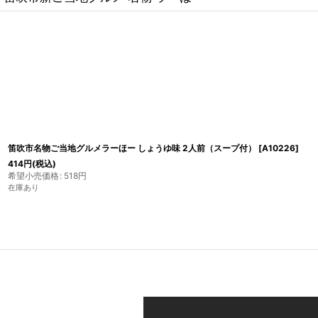
笛吹市名物ご当地グルメラーほー しょうゆ味 2人前（スープ付）
[
A10226
]
414
円
(税込)
希望小売価格
:
518
円
在庫あり