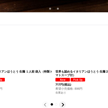
アンほうとう 生麺 １人前 袋入（特製ト
世界も認めるイタリアンほうとう 生麺 
マトスープ付）
717
円
(税込)
円
希望小売価格
:
896
円
在庫あり