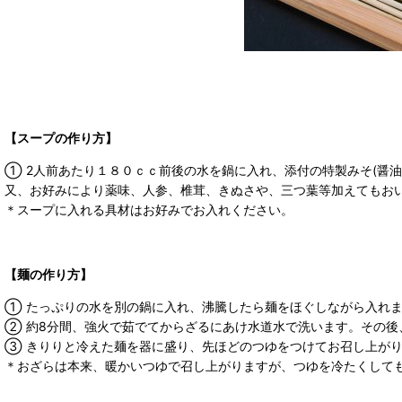
【スープの作り方】
① 2人前あたり１８０ｃｃ前後の水を鍋に入れ、添付の特製みそ(醤
又、お好みにより薬味、人参、椎茸、きぬさや、三つ葉等加えてもお
＊スープに入れる具材はお好みでお入れください。
【麺の作り方】
① たっぷりの水を別の鍋に入れ、沸騰したら麺をほぐしながら入れ
② 約8分間、強火で茹でてからざるにあけ水道水で洗います。その後
③ きりりと冷えた麺を器に盛り、先ほどのつゆをつけてお召し上が
＊おざらは本来、暖かいつゆで召し上がりますが、つゆを冷たくして