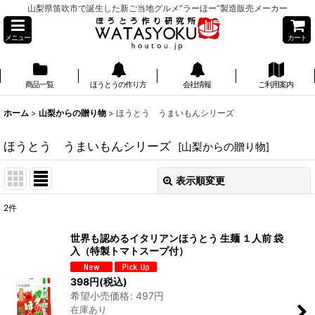
山梨県笛吹市で誕生した新ご当地グルメ”ラーほー”製造販売メーカー
メニュー
カート
商品一覧
ほうとうの作り方
会社情報
ご利用案内
】
ホーム
>
山梨からの贈り物
>
ほうとう うまいもんシリーズ
ほうとう うまいもんシリーズ
[
山梨からの贈り物
]
表示順変更
閉じる
2
件
表示数
:
世界も認めるイタリアンほうとう 生麺 １人前 袋
入（特製トマトスープ付）
並び順
:
398
円
(税込)
希望小売価格
:
497
円
絞り込む
在庫あり