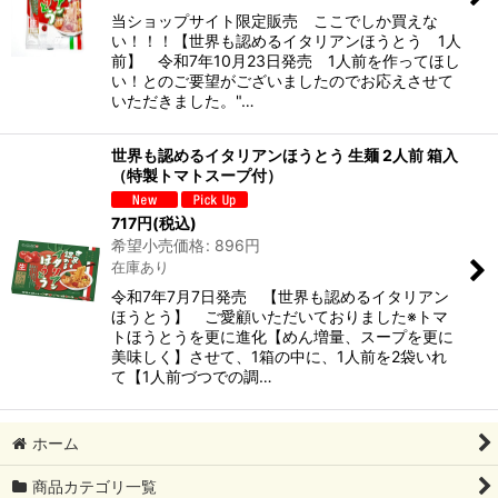
当ショップサイト限定販売 ここでしか買えな
い！！！【世界も認めるイタリアンほうとう 1人
前】 令和7年10月23日発売 1人前を作ってほし
い！とのご要望がございましたのでお応えさせて
いただきました。"…
世界も認めるイタリアンほうとう 生麺 2人前 箱入
（特製トマトスープ付）
717
円
(税込)
希望小売価格
:
896
円
在庫あり
令和7年7月7日発売 【世界も認めるイタリアン
ほうとう】 ご愛顧いただいておりました※トマ
トほうとうを更に進化【めん増量、スープを更に
美味しく】させて、1箱の中に、1人前を2袋いれ
て【1人前づつでの調…
ホーム
商品カテゴリ一覧