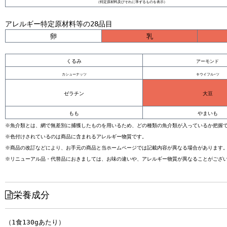
（特定原材料及びそれに準ずるものを表示）
アレルギー特定原材料等の28品目
卵
乳
くるみ
アーモンド
カシューナッツ
キウイフル-ツ
ゼラチン
大豆
もも
やまいも
※魚介類とは、網で無差別に捕獲したものを用いるため、どの種類の魚介類が入っているか把握
※色付けされているのは商品に含まれるアレルギー物質です。
※商品の改訂などにより、お手元の商品と当ホームページでは記載内容が異なる場合があります
※リニューアル品・代替品におきましては、お味の違いや、アレルギー物質が異なることがござ
栄養成分
（1食130gあたり）