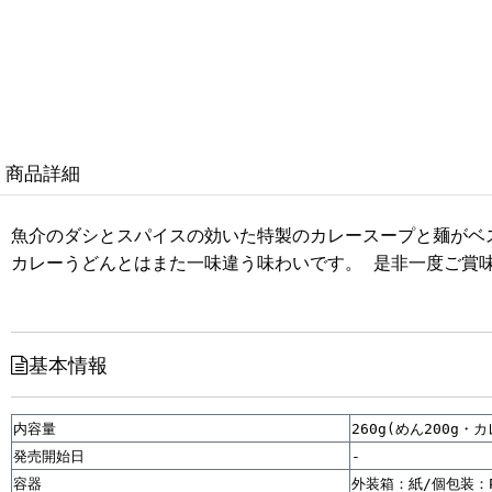
商品詳細
魚介のダシとスパイスの効いた特製のカレースープと麺がベ
カレーうどんとはまた一味違う味わいです。 是非一度ご賞
基本情報

内容量
260g(めん200g・
発売開始日
-
容器
外装箱：紙/個包装：