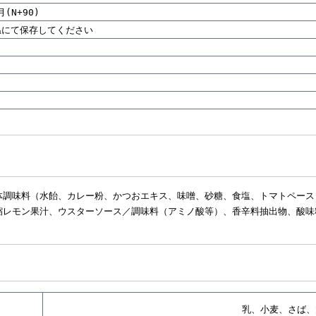
(N+90)
温にて保存してください
体調味料（水飴、カレー粉、かつおエキス、味噌、砂糖、食塩、トマトペース
縮レモン果汁、ウスターソース／調味料（アミノ酸等）、香辛料抽出物、酸味
乳、小麦、さば、