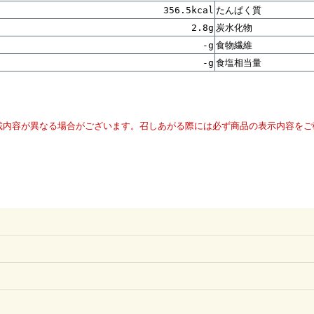
356.5kcal
たんぱく質
2.8g
炭水化物
-g
食物繊維
-g
食塩相当量
載内容が異なる場合がございます。召しあがる際には必ず商品の表示内容をご