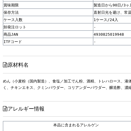
賞味期限
製造日から90日/3ヶ月
保存方法
直射日光を避け、常
ケース入数
1ケース/24入
卸発注ロット
-
商品JAN
4930825019948
ITFコード
-

原材料名
めん（小麦粉（国内製造）、食塩／加工でん粉、酒精、トレハロース、液
く、チキンエキス、クミンパウダー、コリアンダーパウダー、醸造酢、濃
アレルギー情報
本品に含まれるアレルゲン