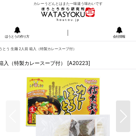
カレーうどんとはまた一味違う味わいです
ほうとうの作り方
会社情報
とう 生麺 2人前 箱入（特製カレースープ付）
 箱入（特製カレースープ付）
[
A20223
]