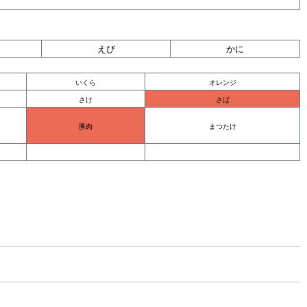
えび
かに
いくら
オレンジ
さけ
さば
まつたけ
豚肉