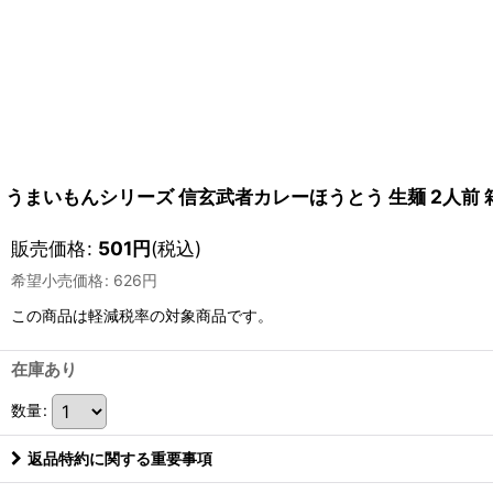
うまいもんシリーズ 信玄武者カレーほうとう 生麺 2人前
販売価格
:
501
円
(税込)
希望小売価格
:
626
円
この商品は軽減税率の対象商品です。
在庫あり
数量
:
返品特約に関する重要事項