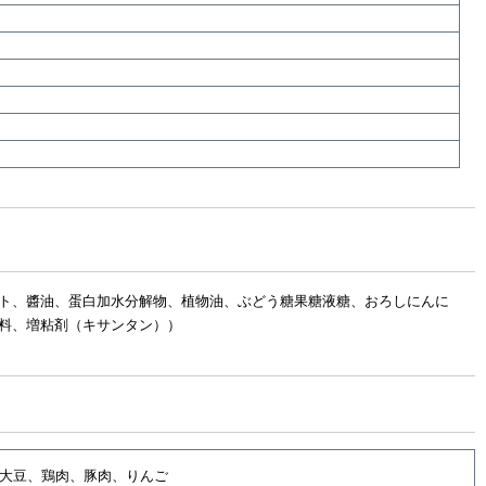
ト、醬油、蛋白加水分解物、植物油、ぶどう糖果糖液糖、おろしにんに
料、増粘剤（キサンタン））
大豆、鶏肉、豚肉、りんご