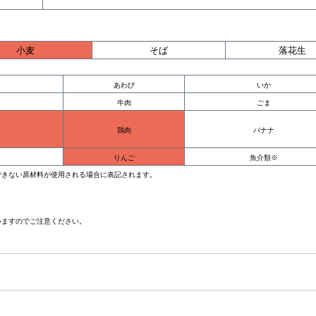
小麦
そば
落花生
あわび
いか
牛肉
ごま
バナナ
鶏肉
りんご
魚介類※
できない原材料が使用される場合に表記されます。
。
いますのでご注意ください。