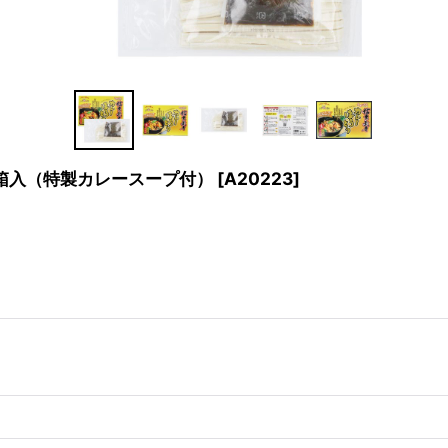
 箱入（特製カレースープ付）
[
A20223
]