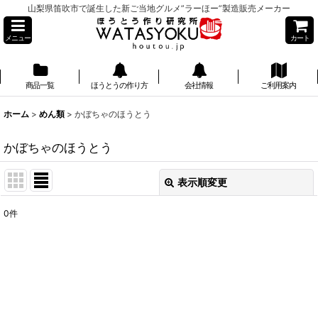
山梨県笛吹市で誕生した新ご当地グルメ”ラーほー”製造販売メーカー
メニュー
カート
商品一覧
ほうとうの作り方
会社情報
ご利用案内
ホーム
>
めん類
>
かぼちゃのほうとう
かぼちゃのほうとう
表示順変更
閉じる
0
件
表示数
:
並び順
:
絞り込む