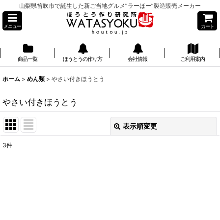
山梨県笛吹市で誕生した新ご当地グルメ”ラーほー”製造販売メーカー
メニュー
カート
商品一覧
ほうとうの作り方
会社情報
ご利用案内
ホーム
>
めん類
>
やさい付きほうとう
やさい付きほうとう
表示順変更
閉じる
3
件
表示数
:
並び順
:
絞り込む