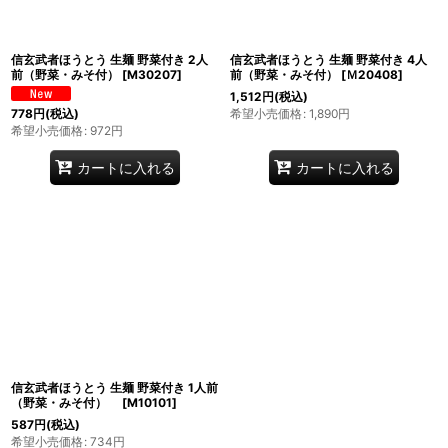
】
信玄武者ほうとう 生麺 野菜付き 2人
信玄武者ほうとう 生麺 野菜付き 4人
前（野菜・みそ付）
[
M30207
]
前（野菜・みそ付）
[
Ｍ20408
]
1,512
円
(税込)
希望小売価格
:
1,890
円
778
円
(税込)
希望小売価格
:
972
円
カートに入れる
カートに入れる
信玄武者ほうとう 生麺 野菜付き 1人前
（野菜・みそ付）
[
M10101
]
587
円
(税込)
希望小売価格
:
734
円