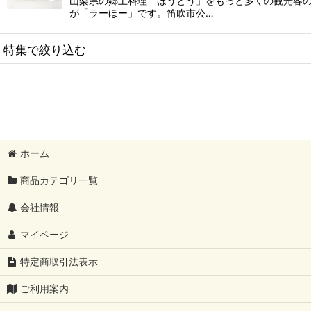
山梨県の郷土料理「ほうとう」をもっと多くの観光客
が「ラーほー」です。笛吹市公…
特集で絞り込む
ほうとう
吉田のうどん
ラーほー
ホーム
おざら（おだら）
商品カテゴリ一覧
うまいもんシリーズ
会社情報
マイページ
薬味
特定商取引法表示
贈答・ギフト
ご利用案内
調味料