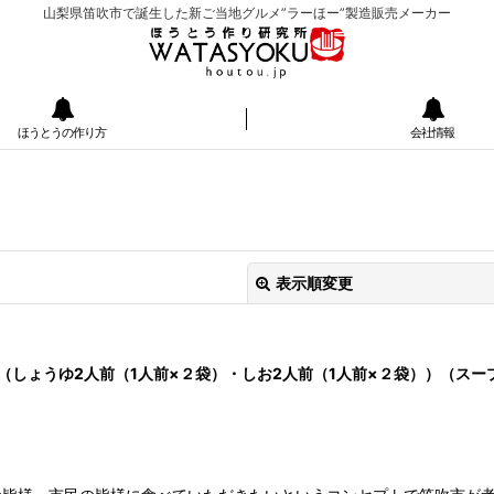
山梨県笛吹市で誕生した新ご当地グルメ”ラーほー”製造販売メーカー
ほうとうの作り方
会社情報
表示順変更
（しょうゆ2人前（1人前×２袋）・しお2人前（1人前×２袋））（スー
絞り込む