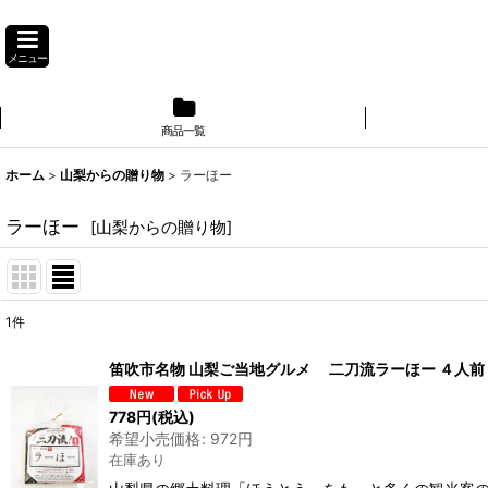
メニュー
商品一覧
】
ホーム
>
山梨からの贈り物
>
ラーほー
ラーほー
[
山梨からの贈り物
]
1
件
表示数
:
笛吹市名物 山梨ご当地グルメ 二刀流ラーほー ４人前
並び順
:
778
円
(税込)
希望小売価格
:
972
円
在庫あり