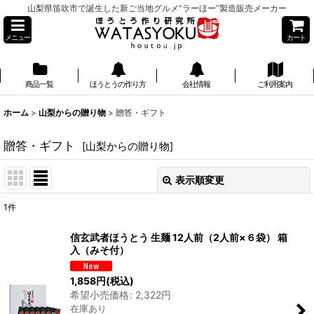
山梨県笛吹市で誕生した新ご当地グルメ”ラーほー”製造販売メーカー
メニュー
カート
商品一覧
ほうとうの作り方
会社情報
ご利用案内
】
ホーム
>
山梨からの贈り物
>
贈答・ギフト
贈答・ギフト
[
山梨からの贈り物
]
表示順変更
閉じる
1
件
表示数
:
信玄武者ほうとう 生麺 12人前（2人前×６袋） 箱
入（みそ付）
並び順
:
1,858
円
(税込)
希望小売価格
:
2,322
円
絞り込む
在庫あり