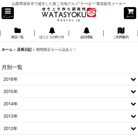
山梨県笛吹市で誕生した新ご当地グルメ”ラーほー”製造販売メーカー
メニュー
カート
商品一覧
ほうとうの作り方
会社情報
ご利用案内
】
ホーム
>
店長日記
>
期間限定セール品あり！
月別一覧
2016年
2015年
2014年
2013年
2012年