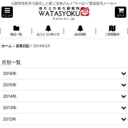
山梨県笛吹市で誕生した新ご当地グルメ”ラーほー”製造販売メーカー
メニュー
カート
商品一覧
ほうとうの作り方
会社情報
ご利用案内
】
ホーム
>
店長日記
>
2014年2月
月別一覧
2016年
2015年
2014年
2013年
2012年