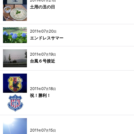
年
月
日
土用の丑の日
2011
07
20
年
月
日
エンドレスサマー
2011
07
19
年
月
日
台風６号接近
2011
07
18
年
月
日
祝！勝利！
2011
07
15
年
月
日