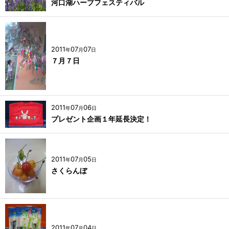
河口湖ハーブフェスティバル
2011
07
07
年
月
日
７月７日
2011
07
06
年
月
日
プレゼント企画１年延長決定！
2011
07
05
年
月
日
さくらんぼ
2011
07
04
年
月
日