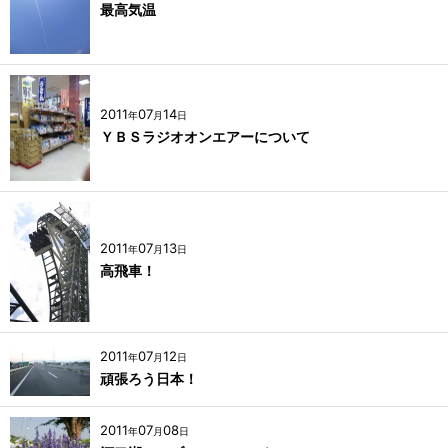
最高気温
2011
07
14
年
月
日
ＹＢＳラジオオンエアーについて
2011
07
13
年
月
日
高飛車！
2011
07
12
年
月
日
頑張ろう日本！
2011
07
08
年
月
日