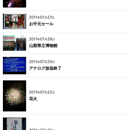
2011
07
27
年
月
日
お中元セール
2011
07
26
年
月
日
山梨県立博物館
2011
07
25
年
月
日
アナログ放送終了
2011
07
22
年
月
日
花火
2011
07
21