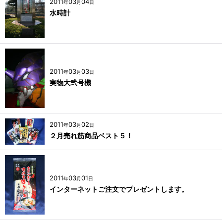
2011
03
04
年
月
日
水時計
2011
03
03
年
月
日
実物大弐号機
2011
03
02
年
月
日
２月売れ筋商品ベスト５！
2011
03
01
年
月
日
インターネットご注文でプレゼントします。