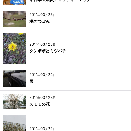
2011
03
28
年
月
日
桃のつぼみ
2011
03
25
年
月
日
タンポポとミツバチ
2011
03
24
年
月
日
雪
2011
03
23
年
月
日
スモモの花
2011
03
22
年
月
日