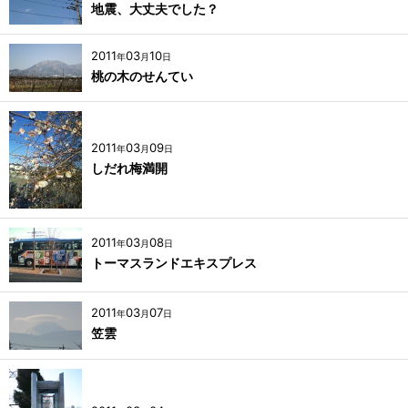
地震、大丈夫でした？
2011
03
10
年
月
日
桃の木のせんてい
2011
03
09
年
月
日
しだれ梅満開
2011
03
08
年
月
日
トーマスランドエキスプレス
2011
03
07
年
月
日
笠雲