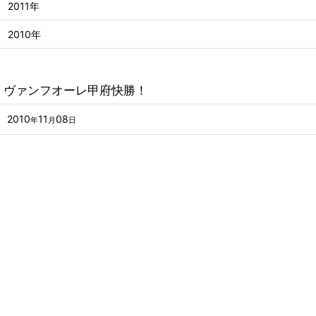
2011年
2010年
ヴァンフオーレ甲府快勝！
2010
11
08
年
月
日