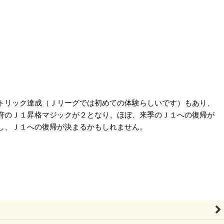
トリック達成（Ｊリーグでは初めての体験らしいです）もあり、
府のＪ１昇格マジックが２となり、ほぼ、来季のＪ１への復帰が
し、Ｊ１への復帰が決まるかもしれません。