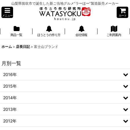
山梨県笛吹市で誕生した新ご当地グルメ”ラーほー”製造販売メーカー
メニュー
カート
商品一覧
ほうとうの作り方
会社情報
ご利用案内
】
ホーム
>
店長日記
>
富士山ブランド
月別一覧
2016年
2015年
2014年
2013年
2012年