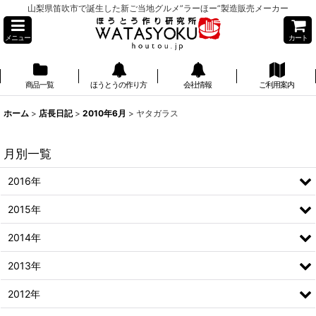
山梨県笛吹市で誕生した新ご当地グルメ”ラーほー”製造販売メーカー
メニュー
カート
商品一覧
ほうとうの作り方
会社情報
ご利用案内
】
ホーム
>
店長日記
>
2010年6月
>
ヤタガラス
月別一覧
2016年
2015年
2014年
2013年
2012年